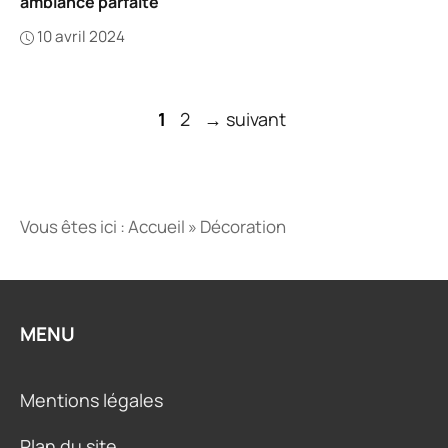
ambiance parfaite
10 avril 2024
Page
Page
1
2
→
suivant
Vous êtes ici :
Accueil
»
Décoration
MENU
Mentions légales
Plan du site