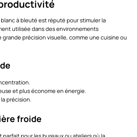
 productivité
 blanc à bleuté est réputé pour stimuler la
amment utilisée dans des environnements
 grande précision visuelle, comme une cuisine ou
ide
ncentration.
euse et plus économe en énergie.
la précision.
ière froide
t parfait pour les bureaux ou ateliers où la